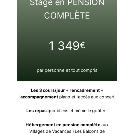
Stage en PENSION
COMPLÈTE
1 349
€
par personne et tout compris
Les 3 cours/jour
+ l’
encadrement
+
l’
accompagnement
piano et l’accès aux concert.
Les repas
quotidiens et même le goûter !
H
ébergement en pension complète
aux
Villages de Vacances «Les Balcons de