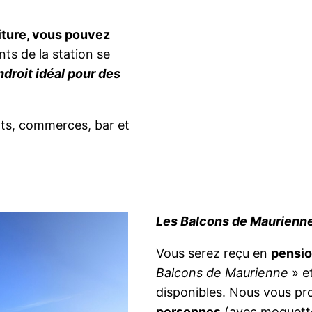
iture, vous pouvez
ints de la station se
endroit idéal pour des
nts, commerces, bar et
Les Balcons de Maurienn
Vous serez reçu en
pensio
Balcons de Maurienne
» et
disponibles. Nous vous p
personnes
(avec moquette,