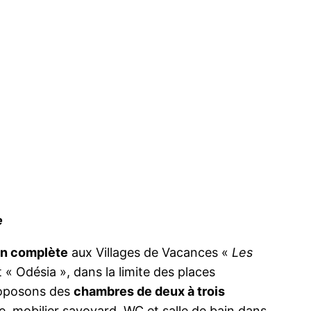
e
n complète
aux Villages de Vacances «
Les
 « Odésia », dans la limite des places
roposons des
chambres de deux à trois
 mobilier savoyard, WC et salle de bain dans