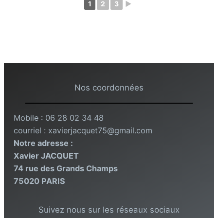
1
2
3
►
Nos coordonnées
Mobile : 06 28 02 34 48
courriel : xavierjacquet75@gmail.com
Notre adresse :
Xavier JACQUET
74 rue des Grands Champs
75020 PARIS
Suivez nous sur les réseaux sociaux